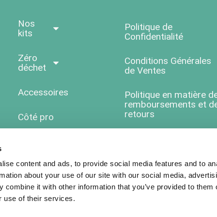
ortant et agréable.
Nos
Politique de
kits
Confidentialité
Zéro
Conditions Générales
déchet
de Ventes
Accessoires
Politique en matière d
remboursements et d
retours
Côté pro
Aide &
s
Questions
ise content and ads, to provide social media features and to an
ENGIE
rmation about your use of our site with our social media, advertis
 combine it with other information that you’ve provided to them o
 use of their services.