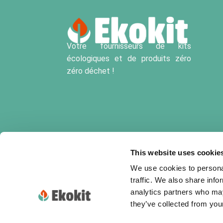
un moment réconf
Votre fournisseurs de kits
écologiques et de produits zéro
zéro déchet !
This website uses cookie
We use cookies to personal
traffic. We also share info
analytics partners who may
they’ve collected from your