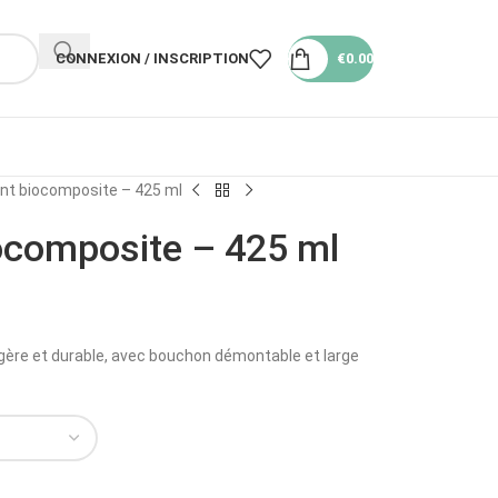
CONNEXION / INSCRIPTION
€
0.00
nt biocomposite – 425 ml
ocomposite – 425 ml
gère et durable, avec bouchon démontable et large