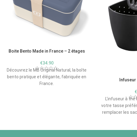
Boite Bento Made in France – 2 étages
€
34.90
Découvrez le MB Original Natural, la boîte
bento pratique et élégante, fabriquée en
Infuseur
France.
Parfaite pour un déjeuner équilibré, elle
est dotée de deux compartiments
L'infuseur à thé
hermétiques.
votre tasse préfé
Compatible avec le micro-ondes et le
remplacer les sa
lave-vaisselle, elle allie praticité et
Avec son desi
esthétique.
spécialement pour 
développer leurs 