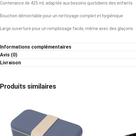
Contenance de 425 ml, adaptée aux besoins quotidiens des enfants
Bouchon démontable pour un nettoyage complet et hygiénique
Large ouverture pour un remplissage facile, même avec des glaçons
Fabriquée en biocomposite, sans BPA ni mélamine
Informations complémentaires
Ne convient pas aux boissons gazeuses
Avis (0)
Livraison
Produits similaires