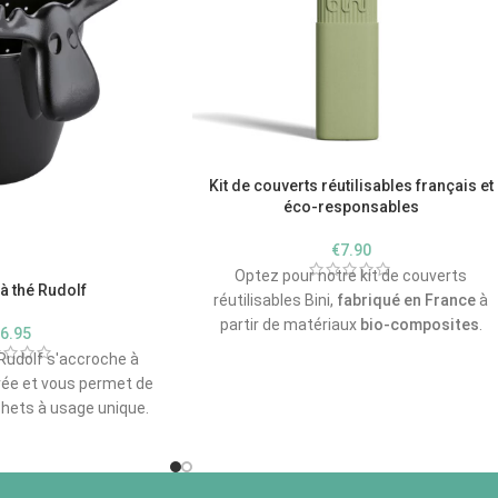
Kit de couverts réutilisables français et
éco-responsables
€
7.90
Optez pour notre kit de couverts
 à thé Rudolf
réutilisables Bini,
fabriqué en France
à
partir de matériaux
bio-composites
.
€
6.95
Léger, durable, et personnalisable, c'est
 Rudolf s'accroche à
l'alternative parfaite aux couverts
rée et vous permet de
jetables.
chets à usage unique.
gn original, conçu
que les feuilles de thé
arômes, vous passerez