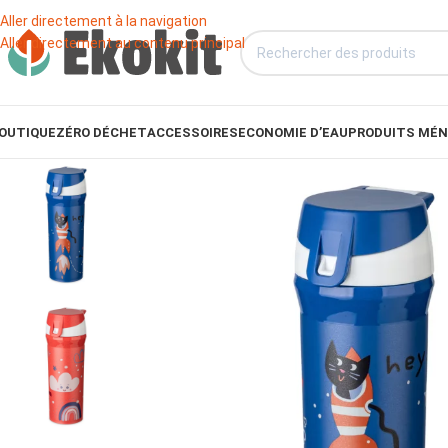
Aller directement à la navigation
Aller directement au contenu principal
OUTIQUE
ZÉRO DÉCHET
ACCESSOIRES
ECONOMIE D’EAU
PRODUITS MÉN