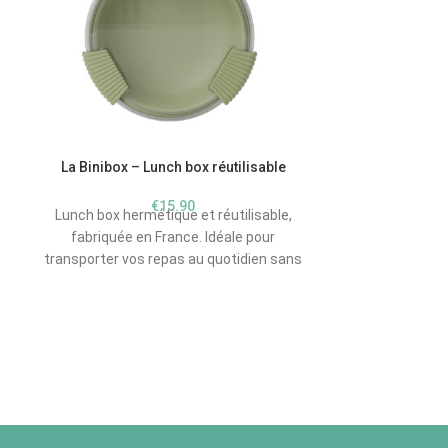
La Binibox – Lunch box réutilisable
€
15.90
Lunch box hermétique et réutilisable,
fabriquée en France. Idéale pour
transporter vos repas au quotidien sans
Lunchbox en
fuite et sans déchets.
Lunchbox enf
avec compartim
plastique r
mélamine. Dis