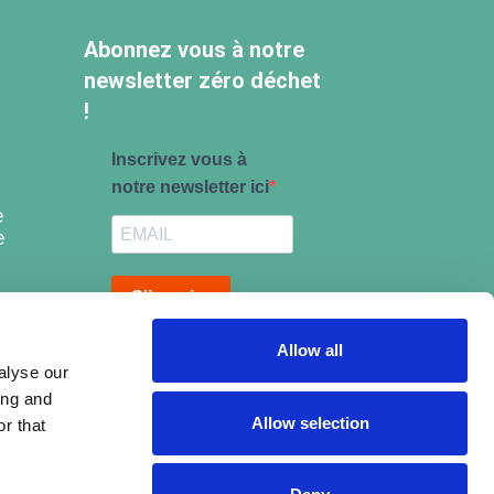
Abonnez vous à notre
newsletter zéro déchet
!
Inscrivez vous à
notre newsletter ici
e
e
S'inscrire
Allow all
alyse our
ing and
Allow selection
r that