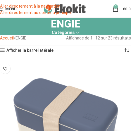
Aller directement à la navigation
0
MENU
€
0.0
Aller directement au contenu principal
ENGIE
Catégories
Accueil
ENGIE
Affichage de 1–12 sur 23 résultats
Afficher la barre latérale