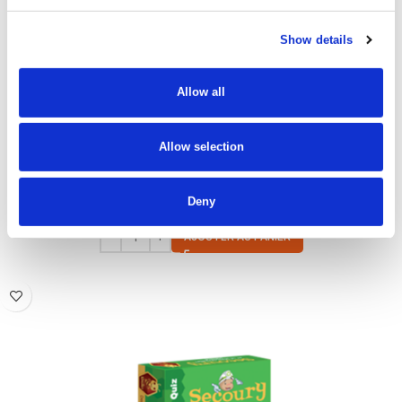
Show details
Allow all
Allow selection
Infuseur à thé Rudolf
Deny
€
6.95
AJOUTER AU PANIER