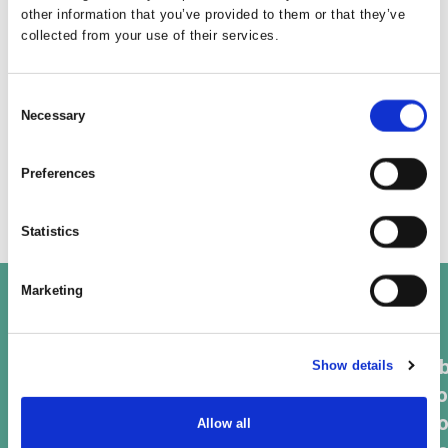
other information that you’ve provided to them or that they’ve
collected from your use of their services.
Consent
Necessary
Selection
Preferences
Statistics
Marketing
A
Show details
Nos kits
Zéro déchet
Aide & Questions
vo
Politique de Confidentialité
Conditions Générales de Ventes
Politique en matière de remboursements et de retours
no
Allow all